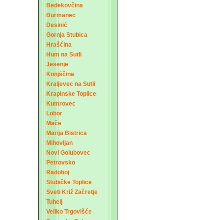
Bedekovčina
Đurmanec
Desinić
Gornja Stubica
Hrašćina
Hum na Sutli
Jesenje
Konjščina
Kraljevec na Sutli
Krapinske Toplice
Kumrovec
Lobor
Mače
Marija Bistrica
Mihovljan
Novi Golubovec
Petrovsko
Radoboj
Stubičke Toplice
Sveti Križ Začretje
Tuhelj
Veliko Trgovišće