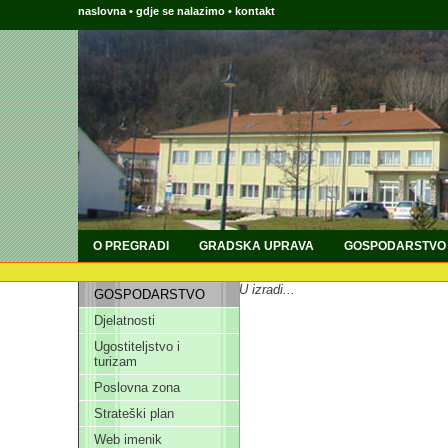
naslovna
•
gdje se nalazimo
•
kontakt
O PREGRADI
GRADSKA UPRAVA
GOSPODARSTVO
U izradi...
GOSPODARSTVO
Djelatnosti
Ugostiteljstvo i
turizam
Poslovna zona
Strateški plan
Web imenik