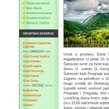
Telefonski imenik
Web imenik
Autobusni kolodvor
Gradska knjižnica
Muzej dr. Tudjina
HRVATSKO ZAGORJE
Krapinsko-zagorska
županija
>>> GRADOVI <<<
Uvod u proslavu Dana Gr
Grad Donja Stubica
događanjima. U petak 10. tr
Grad Klanjec
Šahovski turnir za žene koj
Grad Krapina
domu. U subotu 11. travnja
Grad Oroslavje
Šahovski klub Pregrada poz
Grad Zabok
Zagorec sa početkom u 10.0
Grad Zlatar
mogu svratiti do školskog
>>>> OPĆINE <<<<
izgraditi street workout 
Budinščina
Pregrada i Pregrada Vrhi
Bedekovčina
Lovačkog doma kreće orijent
Đurmanec
će u 15.00 sati krenuti orije
Desinić
šume, strmog i urbanog podr