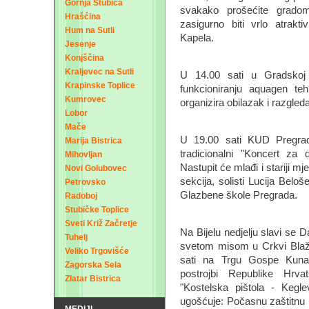
Gornja Stubica
svakako prošećite gradom
Hrašćina
zasigurno biti vrlo atrakti
Hum na Sutli
Kapela.
Jesenje
Konjščina
Kraljevec na Sutli
U 14.00 sati u Gradskoj 
Krapinske Toplice
funkcioniranju aquagen te
Kumrovec
organizira obilazak i razgle
Lobor
Mače
U 19.00 sati KUD Pregrad
Marija Bistrica
tradicionalni "Koncert za
Mihovljan
Nastupit će mlađi i stariji m
Novi Golubovec
sekcija, solisti Lucija Beloš
Petrovsko
Glazbene škole Pregrada.
Radoboj
Stubičke Toplice
Sveti Križ Začretje
Na Bijelu nedjelju slavi se
Tuhelj
svetom misom u Crkvi Blaže
Veliko Trgovišće
sati na Trgu Gospe Kunag
Zagorska Sela
postrojbi Republike Hrva
Zlatar Bistrica
"Kostelska pištola - Kegl
ugošćuje: Počasnu zaštitnu
MEDIJI