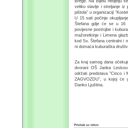
Brege. Na Bijelu nedjelju s
veliko slavlje i streljanje i
pištola" u organizaciji "Kost
U 15 sati počinje okupljanj
Štefana gdje će se u 16 s
povijesne postrojbe i kubur
mažoretkinje i Limena glazb
kod Sv. Štefana centralni i 
ni domaća kuburaška društva
Za kraj samog dana očekuje 
dvorani OŠ Janka Leskova
održati predstava "Cinco i
ZAGVOZDU", u kojoj će glu
Danko Ljuština.
Privitak uz tekst: