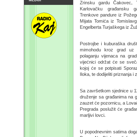
Zrinsku gardu Čakovec, T
Karlovačku građansku ga
Trenkove pandure iz Požeg
Mijata Tomića iz Tomislavgr
Engelberta Turjaškega iz Ž
Postrojbe i kuburaška društ
mimohodu kroz grad uz L
polaganju vijenaca na gra
vijećnici održat će se sv
kojoj će se potpisati Spor
Iloka, te dodijeliti priznanja
Sa završetkom sjednice u 12 
druženje sa građanima na 
zauzet će pozornicu, a Lova
Pregrada poslužit će građan
marljivi lovci.
U popodnevnim satima događ