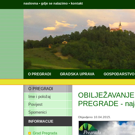
naslovna
•
gdje se nalazimo
•
kontakt
O PREGRADI
GRADSKA UPRAVA
GOSPODARSTVO
O PREGRADI
OBILJEŽAVANJ
Ime i položaj
PREGRADE - naj
Povijest
Spomenici
Objavljeno 10.04.2015.
INFORMACIJE
Grad Pregrada