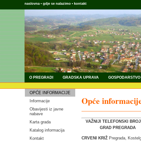
naslovna
•
gdje se nalazimo
•
kontakt
O PREGRADI
GRADSKA UPRAVA
GOSPODARSTVO
OPĆE INFORMACIJE
Opće informacij
Informacije
Obavijesti iz javne
nabave
VAŽNIJI TELEFONSKI BROJE
Karta grada
GRAD PREGRADA
Katalog informacija
CRVENI KRIŽ
Pregrada, Kostel
Kontakt