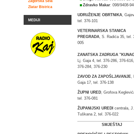
Zagorska Sela
Zdravko Makar
: 098/9408-94
Zlatar Bistrica
UDRUŽENJE OBRTNIKA
, Gaje
MEDIJI
tel. 376-101
VETERINARSKA STANICA
PREGRADA
, S. Radića 35, tel. 
005
ZANATSKA ZADRUGA "KUNA
Lj. Gaja 4, tel. 376-286, 376-616
376-284, 376-230
ZAVOD ZA ZAPOŠLJAVANJE
, 
Gaja 17, tel. 376-138
ŽUPNI URED
, Grofova Keglević
tel. 376-081
ŽUPANIJSKI UREDI
centrala, J.
Tuškana 2, tel. 376-022
SMJEŠTAJ