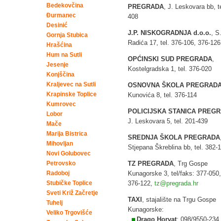
Bedekovčina
PREGRADA
, J. Leskovara bb, t
Đurmanec
408
Desinić
J.P. NISKOGRADNJA d.o.o.
, S
Gornja Stubica
Radića 17, tel. 376-106, 376-126
Hrašćina
Hum na Sutli
OPĆINSKI SUD PREGRADA
,
Jesenje
Kostelgradska 1, tel. 376-020
Konjščina
Kraljevec na Sutli
OSNOVNA ŠKOLA PREGRAD
Krapinske Toplice
Kunovića 8, tel. 376-114
Kumrovec
POLICIJSKA STANICA PREG
Lobor
J. Leskovara 5, tel. 201-439
Mače
Marija Bistrica
SREDNJA ŠKOLA PREGRADA
Mihovljan
Stjepana Škreblina bb, tel. 382-
Novi Golubovec
Petrovsko
TZ PREGRADA
, Trg Gospe
Radoboj
Kunagorske 3, tel/faks: 377-050, 
Stubičke Toplice
376-122,
tz@pregrada.hr
Sveti Križ Začretje
TAXI
, stajalište na Trgu Gospe
Tuhelj
Kunagorske:
Veliko Trgovišće
Drago Horvat
: 098/9550-234,