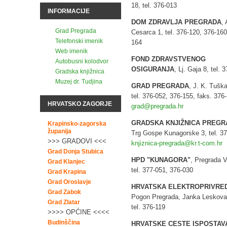
18, tel. 376-013
INFORMACIJE
DOM ZDRAVLJA PREGRADA
, 
Grad Pregrada
Cesarca 1, tel. 376-120, 376-160
Telefonski imenik
164
Web imenik
FOND ZDRAVSTVENOG
Autobusni kolodvor
OSIGURANJA
, Lj. Gaja 8, tel. 
Gradska knjižnica
Muzej dr. Tudjina
GRAD PREGRADA
, J. K. Tušk
tel. 376-052, 376-155, faks. 376
HRVATSKO ZAGORJE
grad@pregrada.hr
GRADSKA KNJIŽNICA PREGR
Krapinsko-zagorska
županija
Trg Gospe Kunagorske 3, tel. 37
>>> GRADOVI <<<
knjiznica-pregrada@kr.t-com.hr
Grad Donja Stubica
HPD "KUNAGORA"
, Pregrada V
Grad Klanjec
tel. 377-051, 376-030
Grad Krapina
Grad Oroslavje
HRVATSKA ELEKTROPRIVRE
Grad Zabok
Pogon Pregrada, Janka Leskova
Grad Zlatar
tel. 376-119
>>>> OPĆINE <<<<
Budinščina
HRVATSKE CESTE ISPOSTAV